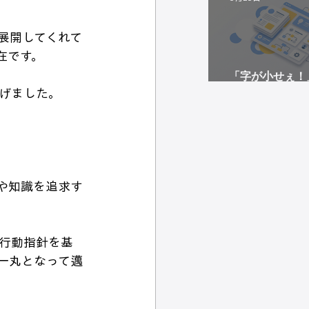
展開してくれて
在です。
「字が小せぇ！
めに——現場の
げました。
防ぐコミュニケ
や知識を追求す
と行動指針を基
一丸となって邁