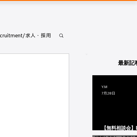
ブログ
お問い合わせ
無料相談
ecruitment/求人・採用
最新記
Y.M
7月28日
【無料相談会】
めればいいの..