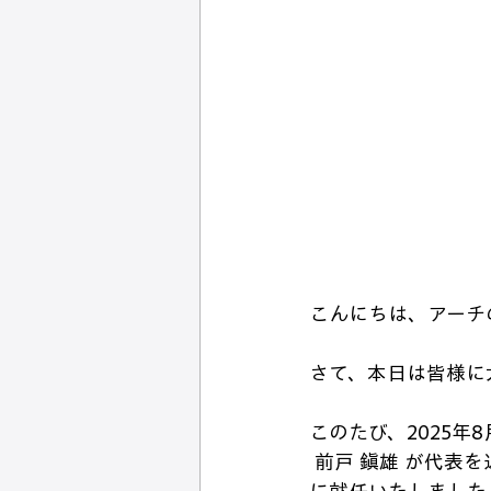
こんにちは、アーチ
さて、本日は皆様に
このた
び、2025年
 前戸 鎭雄 が代表を退任・取締役会長に就任し、それに伴い 新たに 前戸 雄太 が代表取締役