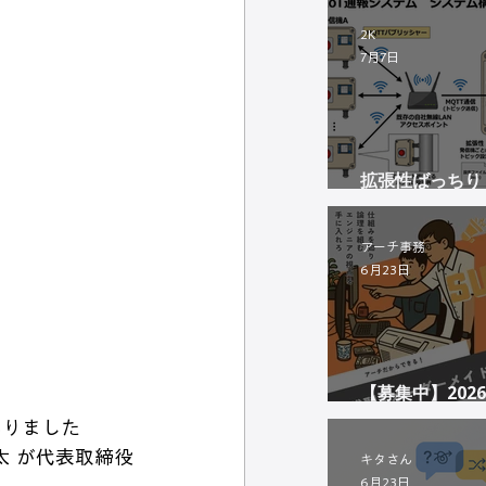
めるシステム化
2K
7月7日
拡張性ばっちり！
を活用した「後
テム」のご紹介
アーチ事務
6月23日
【募集中】202
シップ
いりました
キタさん
6月23日