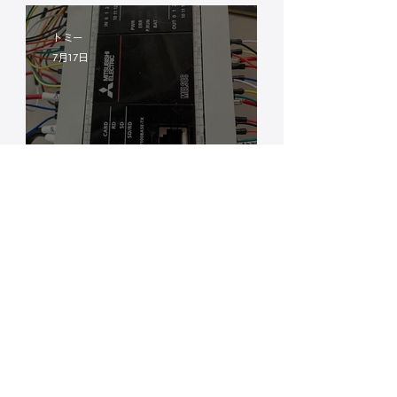
知識ゼロから始めるシス
トミー
テム化相談室
7月17日
インターンシップ リアク
ションボードの試作
2K
7月7日
拡張性ばっちり！Wi-Fiと
MQTTを活用した「後付