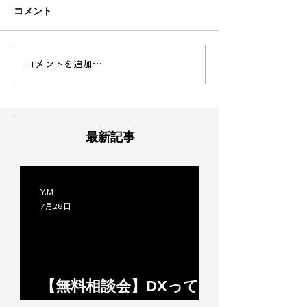
コメント
忘年会を開催しました
社員旅行へいっ
コメントを追加…
ました
最新記事
Y.M
7月28日
【無料相談会】DXって何
から始めればいいの...？