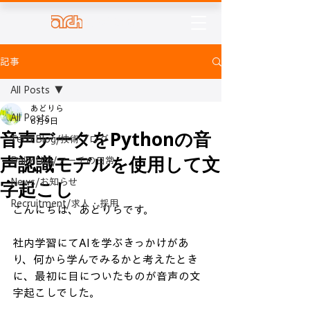
株式会社アーチ
記事
All Posts
あどりら
All Posts
6月9日
音声データをPythonの音
Tech Blog/技術ブログ
声認識モデルを使用して文
Daily Life/アーチの日常
字起こし
News/お知らせ
Recruitment/求人・採用
こんにちは、あどりらです。
社内学習にてAIを学ぶきっかけがあ
り、何から学んでみるかと考えたとき
に、最初に目についたものが音声の文
字起こしでした。