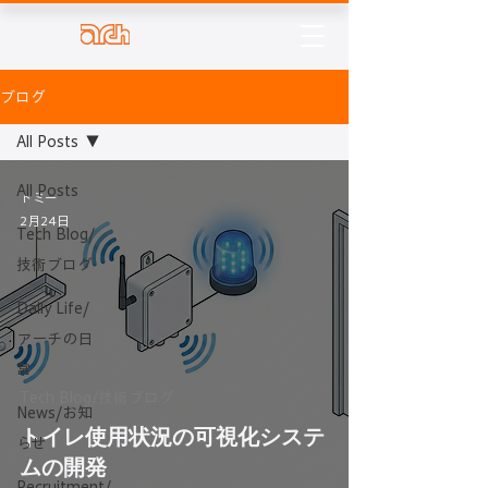
株式会社アーチ
ブログ
All Posts
All Posts
トミー
2月24日
Tech Blog/
技術ブログ
Daily Life/
アーチの日
常
Tech Blog/技術ブログ
News/お知
トイレ使用状況の可視化システ
らせ
ムの開発
Recruitment/