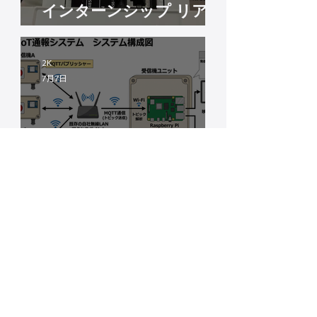
インターンシップ リアク
ションボードの試作
2K
7月7日
拡張性ばっちり！Wi-Fiと
MQTTを活用した「後付
けIoT通報システム」のご
アーチ事務
紹介
6月23日
【募集中】2026年度イン