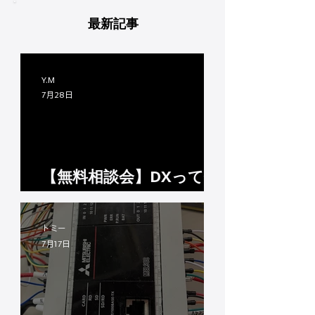
最新記事
Y.M
7月28日
【無料相談会】DXって何
から始めればいいの...？
知識ゼロから始めるシス
トミー
テム化相談室
7月17日